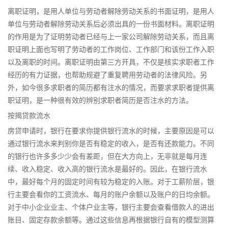
离职证明，是用人单位与劳动者解除劳动关系的书面证明，是用人
单位与劳动者解除劳动关系后必须出具的一份书面材料。离职证明
的作用是为了证明劳动者已经与上一家公司解除劳动关系，而且离
职证明上面也写明了劳动者的工作岗位、工作部门和该份工作入职
以及离职的时间。离职证明由第三方开具，不仅是核实求职者工作
经历的有力证据，也帮助规避了重复聘用劳动者的法律风险。另
外，如今很多求职者的简历都有注水的情况，而要求求职者提供离
职证明，是一种很有效的辨别求职者简历是否注水的方法。
按揭贷款流水
房贷申请时，银行在要求你提供银行流水的时候，主要原因是可以
通过银行流水来判别你是否有稳定的收入，是否有还款能力。不同
的银行也许多多少少会有差距，但在大方向上，无非就是每月连
续、收入稳定、收入高的银行流水是最好的。因此，在银行流水
中，最好每个月的固定时间有较为稳定的入账。对于工薪阶层，银
行主要会看你的工资流水、每月的账户余额以及账户的日均余额。
对于中小企业业主、个体户业主等，银行主要会查看借款人的进出
账目、固定存款余额等。通过这些信息再根据银行自有的模型测算