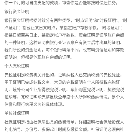
你一个月的可自由支配的款项，审查你是否能够按时偿还债务。
银行资金证明
银行资金证明根据时效分有两种类型，“时点证明”和“时段证明”。“时
点证明”：指截止某日某时点，某指定帐户存款余额。“时段证明”：
指某日起至某日止，某指定帐户存款数。资金证明是证明账户余额
的一种证明，这种证明由银行查证该账户有资金后才出具的证明、
我们所说的资金证明，每个银行叫法不同，也有叫资信证明和存款
证明的，但都是体现账户余额的证明。
个人完税证明
完税证明是税务机关开出的，证明纳税人已交纳税费的完税凭证，
用于证明已完成纳税义务。常见的完税证明有个人所得税完税证
明、境外公司企业所得税完税证明、车船购置完税证明、契税完税
证明等。完税证明能完整反映全年度个人所得税缴纳情况，是个人
信誉和履行纳税义务的具体体现。
单位社保证明
社保证明是指由社保局出具的缴费清单，详细载明社会保险投保人
的电脑号、身份号、参保起止时间及缴费金额。社保证明必须由社