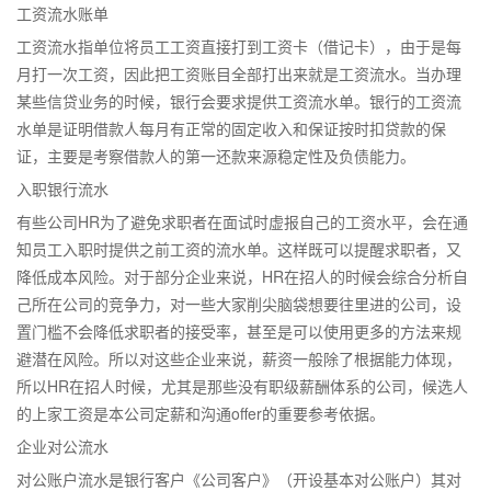
工资流水账单
工资流水指单位将员工工资直接打到工资卡（借记卡），由于是每
月打一次工资，因此把工资账目全部打出来就是工资流水。当办理
某些信贷业务的时候，银行会要求提供工资流水单。银行的工资流
水单是证明借款人每月有正常的固定收入和保证按时扣贷款的保
证，主要是考察借款人的第一还款来源稳定性及负债能力。
入职银行流水
有些公司HR为了避免求职者在面试时虚报自己的工资水平，会在通
知员工入职时提供之前工资的流水单。这样既可以提醒求职者，又
降低成本风险。对于部分企业来说，HR在招人的时候会综合分析自
己所在公司的竞争力，对一些大家削尖脑袋想要往里进的公司，设
置门槛不会降低求职者的接受率，甚至是可以使用更多的方法来规
避潜在风险。所以对这些企业来说，薪资一般除了根据能力体现，
所以HR在招人时候，尤其是那些没有职级薪酬体系的公司，候选人
的上家工资是本公司定薪和沟通offer的重要参考依据。
企业对公流水
对公账户流水是银行客户《公司客户》（开设基本对公账户）其对