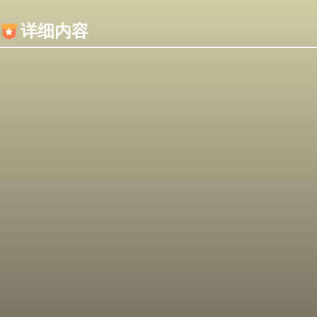
内容加载失败，可能是你的浏览器屏蔽了JS脚本！
详细内容