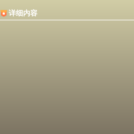
内容加载失败，可能是你的浏览器屏蔽了JS脚本！
详细内容