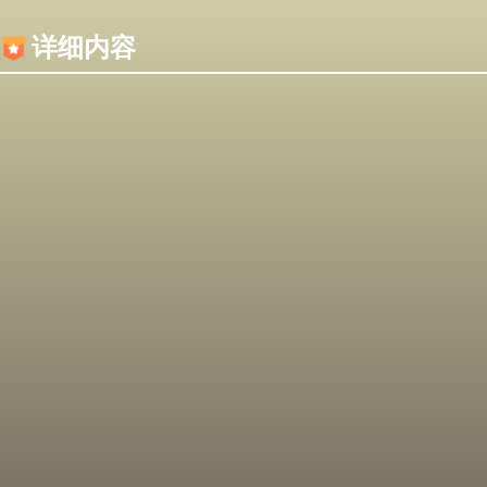
内容加载失败，可能是你的浏览器屏蔽了JS脚本！
详细内容