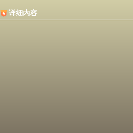
内容加载失败，可能是你的浏览器屏蔽了JS脚本！
详细内容