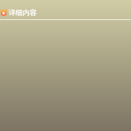
内容加载失败，可能是你的浏览器屏蔽了JS脚本！
详细内容