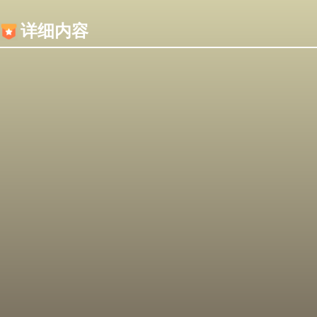
内容加载失败，可能是你的浏览器屏蔽了JS脚本！
详细内容