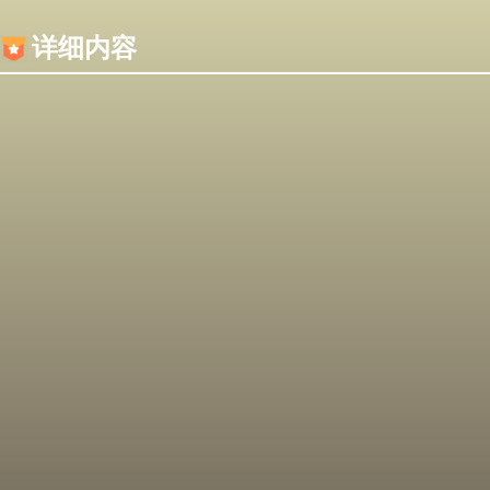
内容加载失败，可能是你的浏览器屏蔽了JS脚本！
详细内容